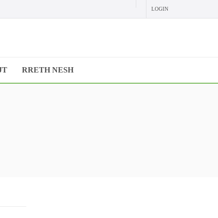
LOGIN
JT
RRETH NESH