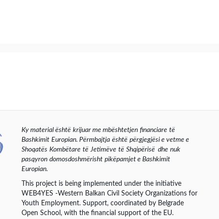
Ky
material
është
krijuar
me
mbështetjen
financiare
të
Bashkimit
Europian
.
Përmbajtja
është
përgjegjësi
e
vetme
e
Shoqatës
Kombëtare
të
Jetimëve
të
Shqipërisë
dhe
nuk
pasqyron
domosdoshmërisht
pikëpamjet
e
Bashkimit
Europian
.
This project is being implemented under the initiative
WEB4YES -Western Balkan Civil Society Organizations for
Youth Employment. Support, coordinated by Belgrade
Open School, with the financial support of the EU.