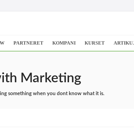
OW
PARTNERET
KOMPANI
KURSET
ARTIKU
with Marketing
eating something when you dont know what it is.